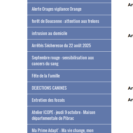
Alerte Orages vigilance Orange
forêt de Bouconne : attention aux frelons
intrusion au domicile
Arrêtés Sécheresse du 22 août 2025
Septembre rouge : sensibilisation aux
cancers du sang
Fête de la Famille
DEJECTIONS CANINES
Entretien des fossés
Atelier ICOPE - jeudi 9 octobre - Maison
départementale de Pibrac
Ma Prime Adapt' - Ma vie change, mon