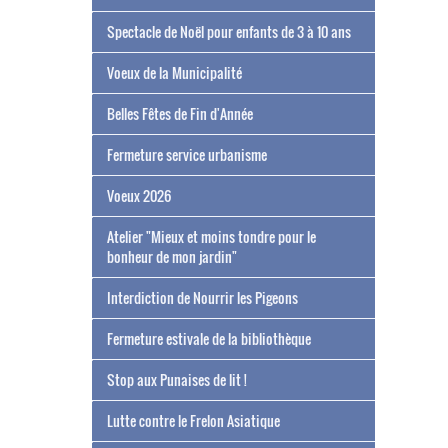
Spectacle de Noël pour enfants de 3 à 10 ans
Voeux de la Municipalité
Belles Fêtes de Fin d'Année
Fermeture service urbanisme
Voeux 2026
Atelier "Mieux et moins tondre pour le
bonheur de mon jardin"
Interdiction de Nourrir les Pigeons
Fermeture estivale de la bibliothèque
Stop aux Punaises de lit !
Lutte contre le Frelon Asiatique