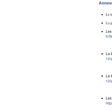
Annexe
Le l
La p
Les 
fr/
La 
12/
La 
12/
Les
htt