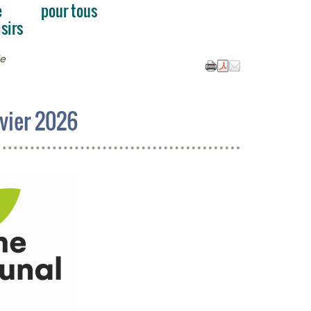
e
pour tous
isirs
e
nvier 2026