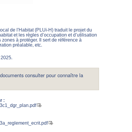
l de l'Habitat (PLUi-H) traduit le projet du
bitat et les règles d’occupation et d’utilisation
zones à protéger. Il sert de référence à
ration préalable, etc.
 2025.
 documents consulter pour connaître la
 :
8_3c1_dgr_plan.pdf
5_3a_reglement_ecrit.pdf