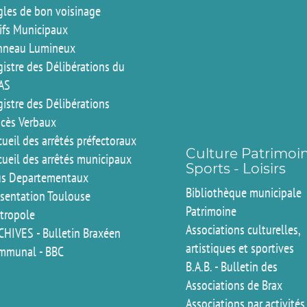
gles de bon voisinage
rifs Municipaux
nneau Lumineux
istre des Délibérations du
AS
istre des Délibérations
ocès Verbaux
ueil des arrêtés préfectoraux
Culture Patrimoi
cueil des arrêtés municipaux
Sports - Loisirs
us Departementaux
Bibliothèque municipale
ésentation Toulouse
Patrimoine
tropole
Associations culturelles,
CHIVES - Bulletin Braxéen
artistiques et sportives
mmunal - BBC
B.A.B. - Bulletin des
Associations de Brax
Associations par activités