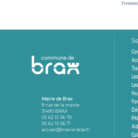
Formulair
Se
Co
Ac
Tr
Les
Les
Nu
Mairie de Brax
For
9 rue de la mairie
Dé
31490 BRAX
PA
05 62 13 06 70
05 62 13 06 71
Aid
accueil@mairie-brax.fr
Co