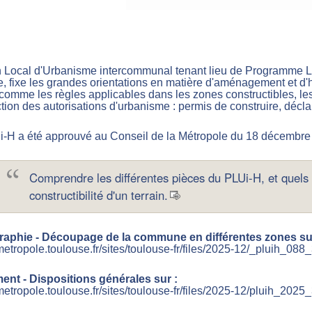
 Local d'Urbanisme intercommunal tenant lieu de Programme Loca
ire, fixe les grandes orientations en matière d'aménagement et d'ha
 comme les règles applicables dans les zones constructibles, les 
uction des autorisations d'urbanisme : permis de construire, décla
-H a été approuvé au Conseil de la Métropole du 18 décembre
Comprendre les différentes pièces du PLUi-H, et quels
constructibilité d'un terrain.
raphie - Découpage de la commune en différentes zones sur
/metropole.toulouse.fr/sites/toulouse-fr/files/2025-12/_pluih_08
ent - Dispositions générales sur :
/metropole.toulouse.fr/sites/toulouse-fr/files/2025-12/pluih_202