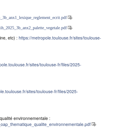
025_3b_anx1_lexique_reglement_ecrit.pdf
pluih_2025_3b_anx2_palette_vegetale.pdf
ine, etc) :
https://metropole.toulouse.fr/sites/toulouse-
pole.toulouse.fr/sites/toulouse-fr/files/2025-
le.toulouse.fr/sites/toulouse-fr/files/2025-
ualité environnementale :
_5a_oap_thematique_qualite_environnementale.pdf