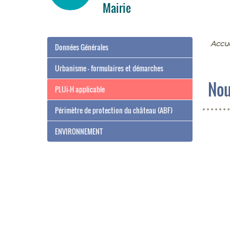
Mairie
Urbanisme
Environne
Accue
Données Générales
Urbanisme - formulaires et démarches
Nou
PLUi-H applicable
Périmètre de protection du château (ABF)
ENVIRONNEMENT