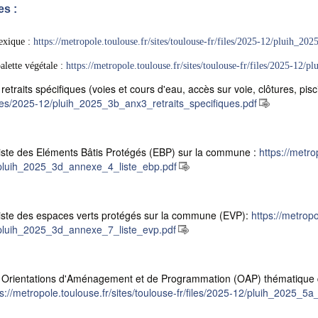
s :
exique :
https://metropole.toulouse.fr/sites/toulouse-fr/files/2025-12/pluih_2
alette végétale :
https://metropole.toulouse.fr/sites/toulouse-fr/files/2025-12/
retraits spécifiques (voies et cours d'eau, accès sur voie, clôtures, pisc
files/2025-12/pluih_2025_3b_anx3_retraits_specifiques.pdf
liste des Eléments Bâtis Protégés (EBP) sur la commune :
https://metro
pluih_2025_3d_annexe_4_liste_ebp.pdf
liste des espaces verts protégés sur la commune (EVP):
https://metropo
pluih_2025_3d_annexe_7_liste_evp.pdf
 Orientations d'Aménagement et de Programmation (OAP) thématique q
ps://metropole.toulouse.fr/sites/toulouse-fr/files/2025-12/pluih_2025