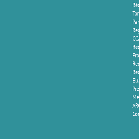
Rè
Ta
Pa
Reg
CC
Reg
Pr
Rec
Re
El
Pr
Mé
AR
Co