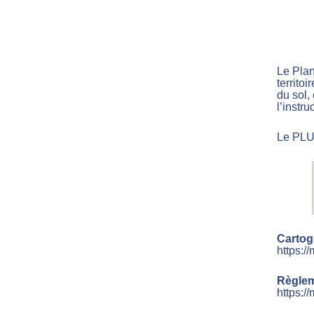
Le Plan
territo
du sol,
l’instr
Le PLUi
Cartog
https:/
Règlem
https:/