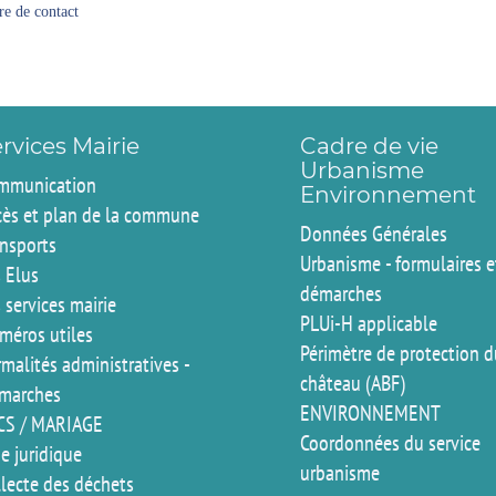
e de contact
rvices Mairie
Cadre de vie
Urbanisme
mmunication
Environnement
cès et plan de la commune
Données Générales
ansports
Urbanisme - formulaires e
 Elus
démarches
 services mairie
PLUi-H applicable
méros utiles
Périmètre de protection 
malités administratives -
château (ABF)
marches
ENVIRONNEMENT
CS / MARIAGE
Coordonnées du service
e juridique
urbanisme
llecte des déchets