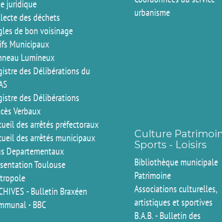
e juridique
urbanisme
llecte des déchets
gles de bon voisinage
rifs Municipaux
nneau Lumineux
istre des Délibérations du
AS
istre des Délibérations
ocès Verbaux
ueil des arrêtés préfectoraux
Culture Patrimoi
cueil des arrêtés municipaux
Sports - Loisirs
us Departementaux
Bibliothèque municipale
ésentation Toulouse
Patrimoine
tropole
Associations culturelles,
CHIVES - Bulletin Braxéen
artistiques et sportives
mmunal - BBC
B.A.B. - Bulletin des