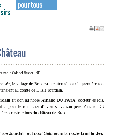
e
pour tous
isirs
 Château
ire par le Colonel Bastien NF
boisée, le village de Brax est mentionné pour la première fois
tenaient au comté de L’Isle Jourdain.
urdain
fit don au noble
Arnaud DU FAYA
, docteur es lois,
tifié, pour le remercier d’avoir sauvé son père. Arnaud DU
ières constructions du château de Brax.
l’Isle Jourdain eut pour Seigneurs la noble
famille des