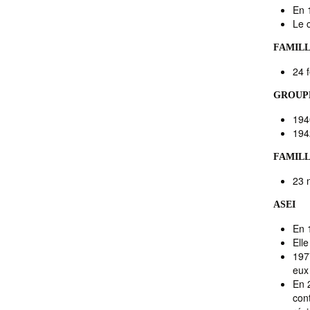
En 
Le 
FAMILL
24 f
GROUP
194
1942
FAMILL
23 
ASEI
En 1
Ell
197
eux 
En 
con