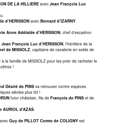
ON DE LA HILLIERE
avec
Jean François Luc
au.
ïde d’HERISSON
avec
Bernard d’IZARNY
.
rie Anne Adélaïde d’HERISSON
, chef d'escadron
e
Jean François Luc d’HERISSON
, l'héritière de la
hel de MISSOLZ
, capitaine de cavalerie en solde de
à la famille de MISSOLZ pour les prier de racheter le
cêtres !
d Désiré de PINS
va retrouver contre espèces
ues siècles plus tôt !
BRUN
futur châtelain, fils de
François de PINS
et de
e AURIOL d'AZAS
.
, avec
Guy de PILLOT Comte de COLIGNY
est