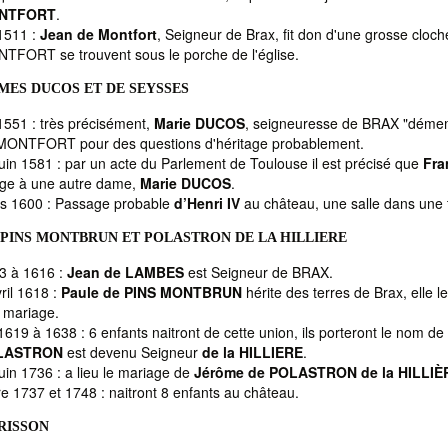
NTFORT
.
1511 :
Jean de Montfort
, Seigneur de Brax, fit don d'une grosse cloch
TFORT se trouvent sous le porche de l'église.
MES DUCOS ET DE SEYSSES
1551 : très précisément,
Marie DUCOS
, seigneuresse de BRAX "démemb
MONTFORT pour des questions d'héritage probablement.
juin 1581 : par un acte du Parlement de Toulouse il est précisé que
Fra
lage à une autre dame,
Marie DUCOS
.
s 1600 : Passage probable
d’Henri IV
au château, une salle dans une 
 PINS MONTBRUN ET POLASTRON DE LA HILLIERE
3 à 1616 :
Jean de LAMBES
est Seigneur de BRAX.
ril 1618 :
Paule de PINS MONTBRUN
hérite des terres de Brax, elle l
r mariage.
619 à 1638 : 6 enfants naitront de cette union, ils porteront le nom de
LASTRON
est devenu Seigneur
de la HILLIERE
.
uin 1736 : a lieu le mariage de
Jérôme de POLASTRON de la HILLIÈ
e 1737 et 1748 : naitront 8 enfants au château.
RISSON