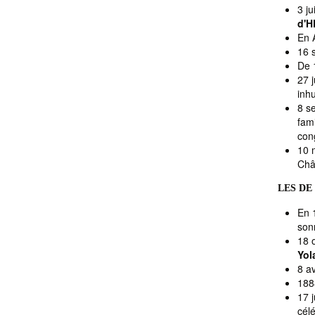
3 ju
d'H
En A
16 
De 
27 j
inh
8 s
fam
con
10 
Chât
LES DE
En 
son
18 
Yo
8 a
188
17 
célé