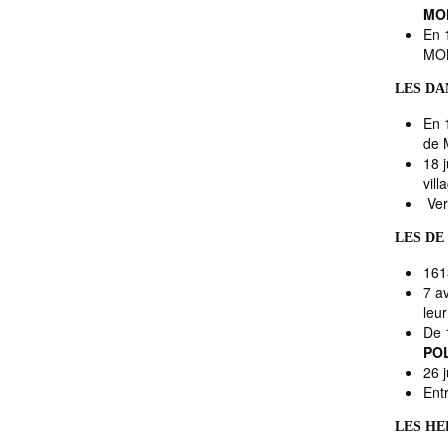
MO
En 
MON
LES DA
En 
de 
18 
vil
Ver
LES DE
161
7 av
leu
De 1
PO
26 j
Entr
LES HE