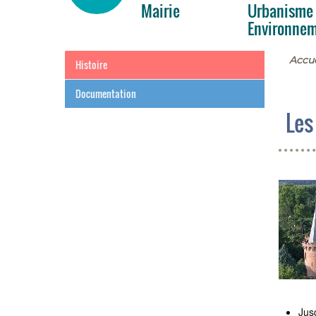
Mairie
Urbanisme
Environne
Accue
Histoire
Documentation
Les
Jusq