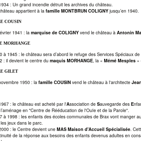
1934 : Un grand incendie détruit les archives du château.
château appartient à la
famille MONTBRUN COLIGNY
jusqu’en 1940.
E COUSIN
évrier 1941 : la
marquise de COLIGNY
vend le château à
Antonin Ma
E MORHANGE
0 à 1945 : le château sera d’abord le refuge des Services Spéciaux de
 : il devient le centre du
maquis MORHANGE
, la «
Mémé Mesples
» 
E GILET
novembre 1950 : la
famille COUSIN
vend le château à l'architecte
Jean
967 : le château est acheté par l'
A
ssociation de
S
auvegarde des
E
nfa
e l’aménage en "Centre de Rééducation de l'Ouïe et de la Parole".
7 à 1998 : les enfants des écoles communales de Brax vont manger au 
les jeux dans le parc.
2000 : le Centre devient une
MAS Maison d'Accueil Spécialisée
. Cet
tinuité de la réponse aux besoins des enfants devenus adultes en conse