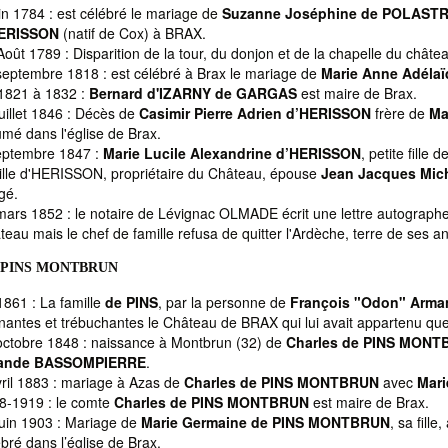
in 1784 : est célébré le mariage de
Suzanne Joséphine de POLASTR
ERISSON
(natif de Cox) à BRAX.
oût 1789 : Disparition de la tour, du donjon et de la chapelle du châte
septembre 1818 : est célébré à Brax le mariage de
Marie Anne Adéla
1821 à 1832 :
Bernard d'IZARNY de GARGAS
est maire de Brax.
uillet 1846 : Décès de
Casimir Pierre Adrien d’HERISSON
frère de
Ma
umé dans l'église de Brax.
eptembre 1847 :
Marie Lucile Alexandrine d’HERISSON
, petite fille d
ille d'HERISSON, propriétaire du Château, épouse
Jean Jacques Mic
gé.
mars 1852 : le notaire de Lévignac OLMADE écrit une lettre autographe 
eau mais le chef de famille refusa de quitter l'Ardèche, terre de ses an
 PINS MONTBRUN
1861 : La famille
de PINS
, par la personne de
François "Odon" Arman
nantes et trébuchantes le Château de BRAX qui lui avait appartenu quelq
octobre 1848 : naissance à Montbrun (32) de
Charles de PINS MONT
lande BASSOMPIERRE
.
vril 1883 : mariage à Azas de
Charles de PINS MONTBRUN
avec
Mari
8-1919 : le comte
Charles de PINS MONTBRUN
est maire de Brax.
juin 1903 : Mariage de
Marie Germaine de PINS MONTBRUN
, sa fille
bré dans l’église de Brax.