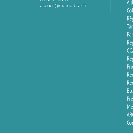
Aid
accueil@mairie-brax.fr
Co
Rè
Ta
Pa
Reg
CC
Reg
Pr
Rec
Re
El
Pr
Mé
AR
Co