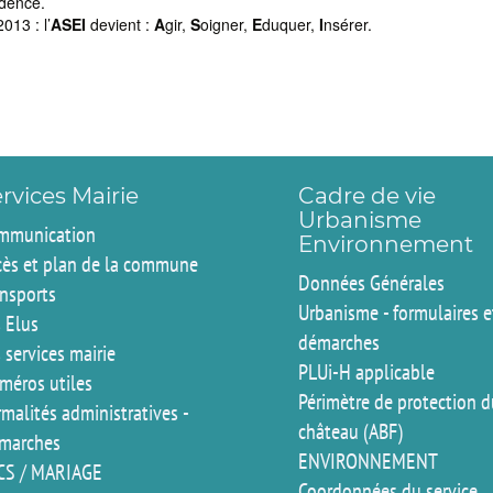
idence.
013 : l’
ASEI
devient :
A
gir,
S
oigner,
E
duquer,
I
nsérer.
rvices Mairie
Cadre de vie
Urbanisme
mmunication
Environnement
cès et plan de la commune
Données Générales
ansports
Urbanisme - formulaires e
 Elus
démarches
 services mairie
PLUi-H applicable
méros utiles
Périmètre de protection 
malités administratives -
château (ABF)
marches
ENVIRONNEMENT
CS / MARIAGE
Coordonnées du service