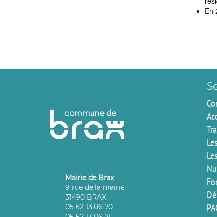
rés
En 2
Se
Co
Ac
Tr
Les
Les
Nu
Mairie de Brax
For
9 rue de la mairie
Dé
31490 BRAX
PA
05 62 13 06 70
05 62 13 06 71