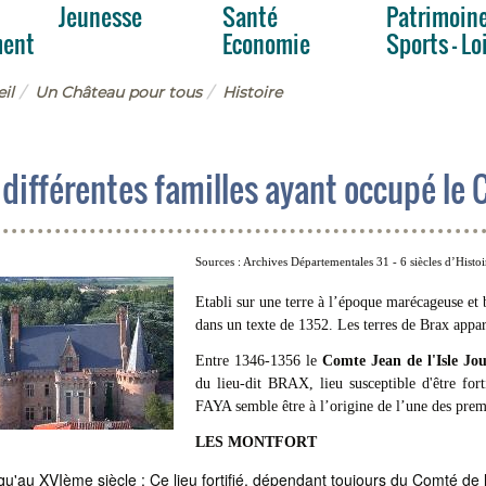
Jeunesse
Santé
Patrimoin
ment
Economie
Sports - Lo
il
Un Château pour tous
Histoire
 différentes familles ayant occupé le
Sources : Archives Départementales 31 - 6 siècles d’Histo
Etabli sur une terre à l’époque marécageuse et 
dans un texte de 1352. Les terres de Brax appar
Entre 1346-1356 le
Comte Jean de l'Isle Jo
du lieu-dit BRAX, lieu susceptible d'être for
FAYA semble être à l’origine de l’une des prem
LES MONTFORT
u'au XVIème siècle : Ce lieu fortifié, dépendant toujours du Comté de 