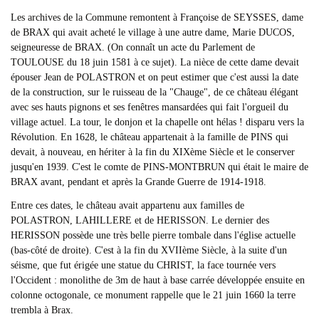
Les archives de la Commune remontent à Françoise de SEYSSES, dame
de BRAX qui avait acheté le village à une autre dame, Marie DUCOS,
seigneuresse de BRAX. (On connaît un acte du Parlement de
TOULOUSE du 18 juin 1581 à ce sujet). La nièce de cette dame devait
épouser Jean de POLASTRON et on peut estimer que c'est aussi la date
de la construction, sur le ruisseau de la "Chauge", de ce château élégant
avec ses hauts pignons et ses fenêtres mansardées qui fait l'orgueil du
village actuel. La tour, le donjon et la chapelle ont hélas ! disparu vers la
Révolution. En 1628, le château appartenait à la famille de PINS qui
devait, à nouveau, en hériter à la fin du XIXème Siècle et le conserver
jusqu'en 1939. C'est le comte de PINS-MONTBRUN qui était le maire de
BRAX avant, pendant et après la Grande Guerre de 1914-1918.
Entre ces dates, le château avait appartenu aux familles de
POLASTRON, LAHILLERE et de HERISSON. Le dernier des
HERISSON possède une très belle pierre tombale dans l'église actuelle
(bas-côté de droite). C'est à la fin du XVIIème Siècle, à la suite d'un
séisme, que fut érigée une statue du CHRIST, la face tournée vers
l'Occident : monolithe de 3m de haut à base carrée développée ensuite en
colonne octogonale, ce monument rappelle que le 21 juin 1660 la terre
trembla à Brax.