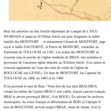
Brax fut autrefois un lieu fortifié dépendant du Compté de L'ISLE-
JOURDAIN et jusqu'au XVIIème Siècle eut pour Seigneurs la noble
famille des MONTFORT… et notamment Géraud de MONTFORT, juge
royal et bailli d'AUTERIVE, et Pierre de MONFORT, conseiller au
Parlement de TOULOUSE en 1582. Les armes des MONTFORT se
trouvent sous le porche de l'église moderne de BRAX, très mutilées et
provenant de l'ancienne église démolie au XIXème Siècle. (Ces armes se
trouvent également sur l'une des clefs de voûte de l'église de
BOULOGNE-sur-GESSE). Un Jean de MONTFORT fut Capitoul de
TOULOUSE en 1468, en 1483 et en 1484.
D'où provient le mot de Brax ? Peut-être du bas latin BRACIMUS,
venant lui-même du Gaulois BRACU soit vallée, marais (ancien français
BRAI et ancien provençal BRAC, d'où BOUE). En suivant les archives
municipales, du vieux français et déformation de BOIS (à l'époque le
bois de BOUCONNE arrivait jusqu'à BRAX, relais de chasse, d'où la