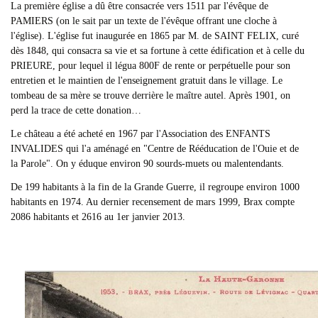
La première église a dû être consacrée vers 1511 par l'évêque de
PAMIERS (on le sait par un texte de l'évêque offrant une cloche à
l'église). L'église fut inaugurée en 1865 par M. de SAINT FELIX, curé
dès 1848, qui consacra sa vie et sa fortune à cette édification et à celle du
PRIEURE, pour lequel il légua 800F de rente or perpétuelle pour son
entretien et le maintien de l'enseignement gratuit dans le village. Le
tombeau de sa mère se trouve derrière le maître autel. Après 1901, on
perd la trace de cette donation…
Le château a été acheté en 1967 par l'Association des ENFANTS
INVALIDES qui l'a aménagé en "Centre de Rééducation de l'Ouie et de
la Parole". On y éduque environ 90 sourds-muets ou malentendants.
De 199 habitants à la fin de la Grande Guerre, il regroupe environ 1000
habitants en 1974. Au dernier recensement de mars 1999, Brax compte
2086 habitants et 2616 au 1er janvier 2013.