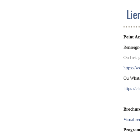
Lie
Point Ac
Renseign
Ou Insta
https:/
Ou What
https://
Brochur
Visualise
Program