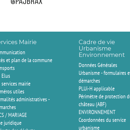
rvices Mairie
Cadre de vie
Urbanisme
mmunication
Environnement
cès et plan de la commune
Données Générales
ansports
Urbanisme - formulaires e
 Elus
démarches
 services mairie
PLUi-H applicable
méros utiles
Périmètre de protection 
malités administratives -
château (ABF)
marches
ENVIRONNEMENT
CS / MARIAGE
Coordonnées du service
e juridique
urbanisme