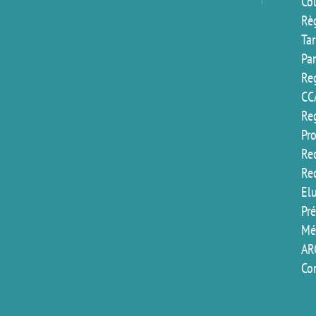
Co
Rè
Ta
Pa
Reg
CC
Reg
Pr
Rec
Re
El
Pr
Mé
AR
Co