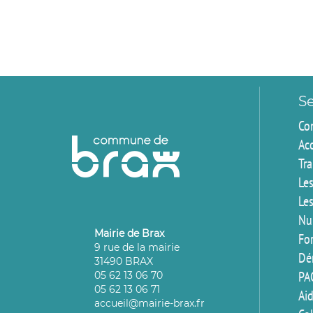
Se
Co
Ac
Tr
Les
Les
Nu
Mairie de Brax
For
9 rue de la mairie
Dé
31490 BRAX
PA
05 62 13 06 70
05 62 13 06 71
Aid
accueil@mairie-brax.fr