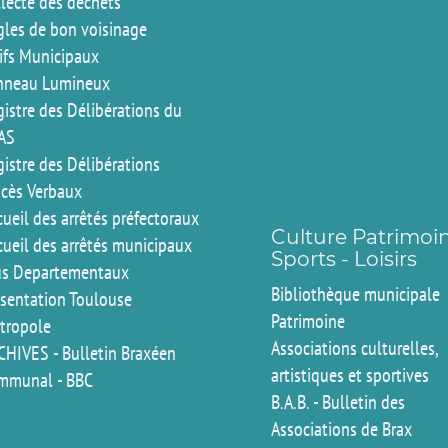
llecte des déchets
gles de bon voisinage
rifs Municipaux
nneau Lumineux
istre des Délibérations du
AS
istre des Délibérations
ocès Verbaux
ueil des arrêtés préfectoraux
Culture Patrimoi
cueil des arrêtés municipaux
Sports - Loisirs
us Departementaux
Bibliothèque municipale
ésentation Toulouse
Patrimoine
tropole
Associations culturelles,
CHIVES - Bulletin Braxéen
artistiques et sportives
mmunal - BBC
B.A.B. - Bulletin des
Associations de Brax