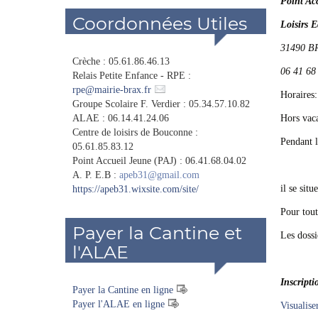
Point Ac
Coordonnées Utiles
Loisirs 
31490 B
Crèche : 05.61.86.46.13
06 41 68
Relais Petite Enfance - RPE :
rpe
@
mairie-brax.fr
Horaires
Groupe Scolaire F. Verdier : 05.34.57.10.82
ALAE : 06.14.41.24.06
Hors vaca
Centre de loisirs de Bouconne :
Pendant l
05.61.85.83.12
Point Accueil Jeune (PAJ) : 06.41.68.04.02
et 9h
A. P. E.B :
apeb31@gmail.com
il se sit
https://apeb31.wixsite.com/site/
Pour tout
Payer la Cantine et
Les dossi
l'ALAE
Inscripti
Payer la Cantine en ligne
Payer l'ALAE en ligne
Visualise