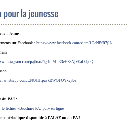
n pour la jeunesse
cueil Jeune
:
ements sur Facebook :
https://www.facebook.com/share/1GeNPfR7jU/
gram
/www.instagram.com/pajbrax?igsh=MTE3eHZsNjV0aDdpaQ==
sapp
chat.whatsapp.com/ENOJ1ffpavkBWQFOYxeybe
e du PAJ :
r le fichier «Brochure PAJ.pdf» en ligne
me périodique disponible à l'ALAE ou au PAJ