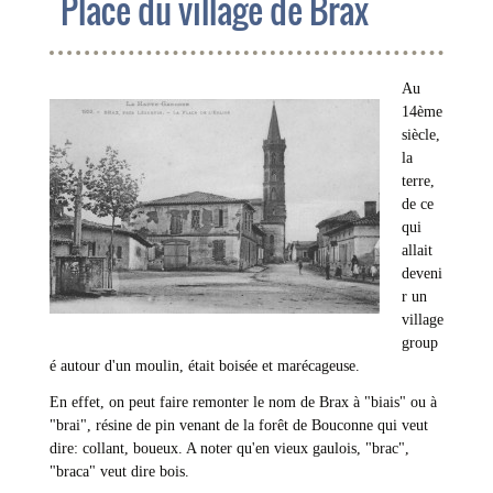
Place du village de Brax
Au
14ème
siècle,
la
terre,
de ce
qui
allait
deveni
r un
village
group
é autour d'un moulin, était boisée et marécageuse.
En effet, on peut faire remonter le nom de Brax à "biais" ou à
"brai", résine de pin venant de la forêt de Bouconne qui veut
dire: collant, boueux. A noter qu'en vieux gaulois, "brac",
"braca" veut dire bois.