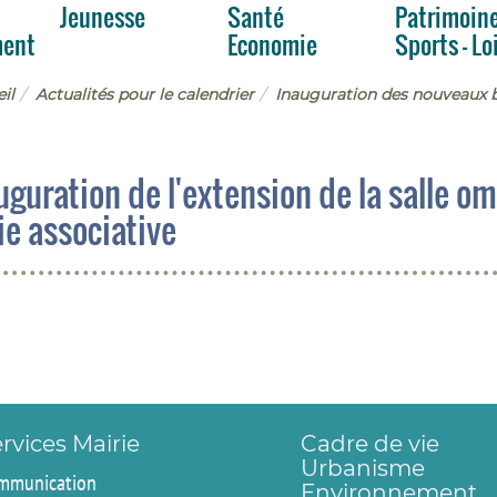
Jeunesse
Santé
Patrimoin
ment
Economie
Sports - Lo
il
Actualités pour le calendrier
Inauguration des nouveaux 
uguration de l'extension de la salle o
vie associative
rvices Mairie
Cadre de vie
Urbanisme
mmunication
Environnement