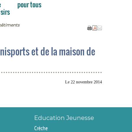
e
pour tous
isirs
bâtiments
mnisports et de la maison de
Le
22 novembre 2014
Education Jeunesse
Crèche