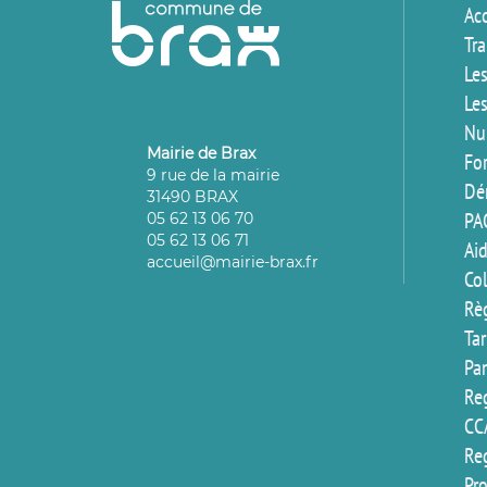
Ac
Tr
Les
Les
Nu
Mairie de Brax
For
9 rue de la mairie
Dé
31490 BRAX
PA
05 62 13 06 70
05 62 13 06 71
Aid
accueil@mairie-brax.fr
Co
Rè
Ta
Pa
Reg
CC
Reg
Pr