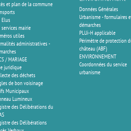
cès et plan de la commune
Données Générales
ansports
Urbanisme - formulaires e
 Elus
démarches
 services mairie
PLUi-H applicable
méros utiles
Périmètre de protection 
malités administratives -
château (ABF)
marches
ENVIRONNEMENT
CS / MARIAGE
Coordonnées du service
e juridique
urbanisme
llecte des déchets
gles de bon voisinage
rifs Municipaux
nneau Lumineux
istre des Délibérations du
AS
istre des Délibérations
ocès Verbaux