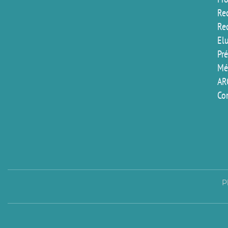
Rec
Re
El
Pr
Mé
AR
Co
P