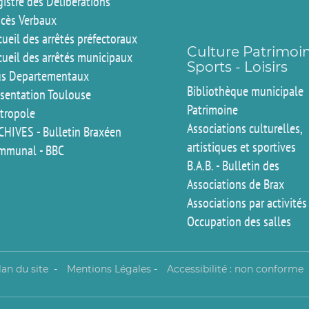
istre des Délibérations
ocès Verbaux
ueil des arrêtés préfectoraux
Culture Patrimoi
cueil des arrêtés municipaux
Sports - Loisirs
us Departementaux
Bibliothèque municipale
ésentation Toulouse
Patrimoine
tropole
Associations culturelles,
CHIVES - Bulletin Braxéen
artistiques et sportives
mmunal - BBC
B.A.B. - Bulletin des
Associations de Brax
Associations par activités
Occupation des salles
lan du site
-
Mentions Légales
-
Accessibilité : non conforme