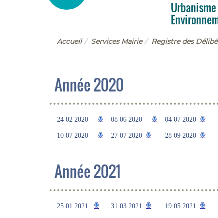
Mairie
Urbanisme
Environne
Accueil
Services Mairie
Registre des Délibé
Année 2020
24 02 2020
08 06 2020
04 07 2020
10 07 2020
27 07 2020
28 09 2020
Année 2021
25 01 2021
31 03 2021
19 05 2021