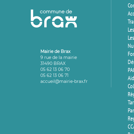
Co
Ac
Tr
Les
Les
Nu
Mairie de Brax
For
9 rue de la mairie
Dé
31490 BRAX
PA
05 62 13 06 70
05 62 13 06 71
Aid
accueil@mairie-brax.fr
Co
Rè
Ta
Pa
Reg
CC