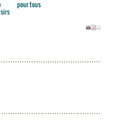
e
pour tous
isirs