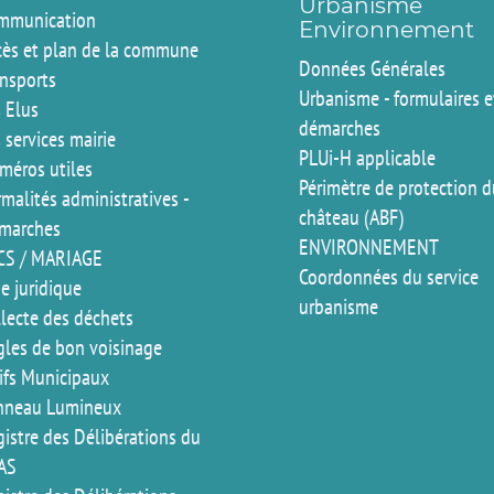
Urbanisme
mmunication
Environnement
cès et plan de la commune
Données Générales
ansports
Urbanisme - formulaires e
 Elus
démarches
 services mairie
PLUi-H applicable
méros utiles
Périmètre de protection 
malités administratives -
château (ABF)
marches
ENVIRONNEMENT
CS / MARIAGE
Coordonnées du service
e juridique
urbanisme
llecte des déchets
gles de bon voisinage
rifs Municipaux
nneau Lumineux
istre des Délibérations du
AS