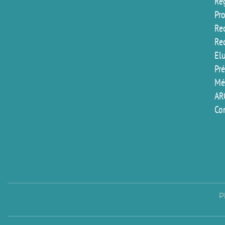
Reg
Pr
Rec
Re
El
Pr
Mé
AR
Co
P