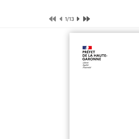
1
/
13