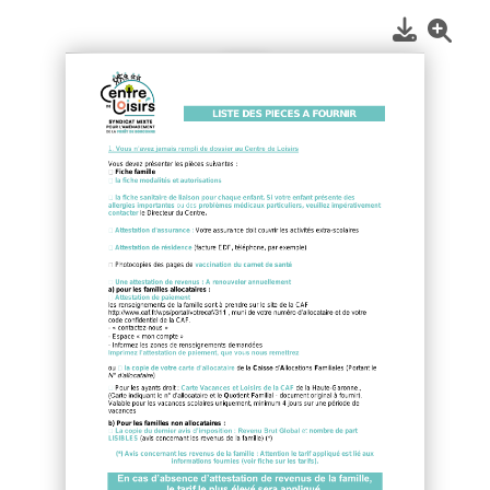
1
/
2