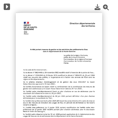
1
/
16