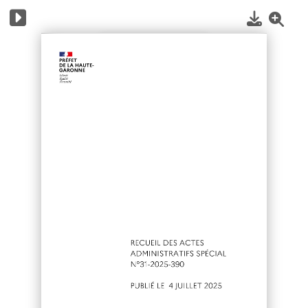
1
/
9