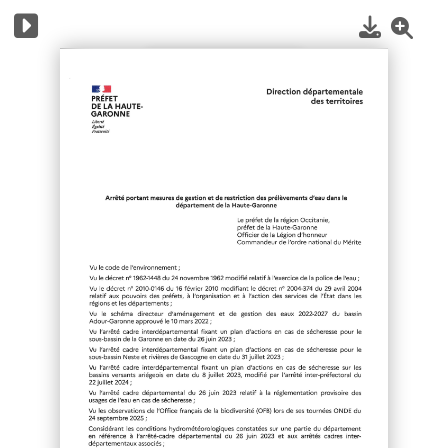
1
/
8